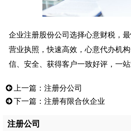
企业注册股份公司选择
心意财税
，最
营业执照
，快速高效，心意代办机构
信、安全、获得客户一致好评，一站
上一篇：
注册分公司
下一篇：
注册有限合伙企业
注册公司