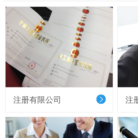
注册有限公司
注